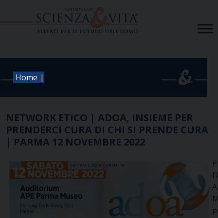
Skip
to
content
|
Home
NETWORK ETICO | ADOA, INSIEME PER
PRENDERCI CURA DI CHI SI PRENDE CURA
| PARMA 12 NOVEMBRE 2022
P
l
A
M
p