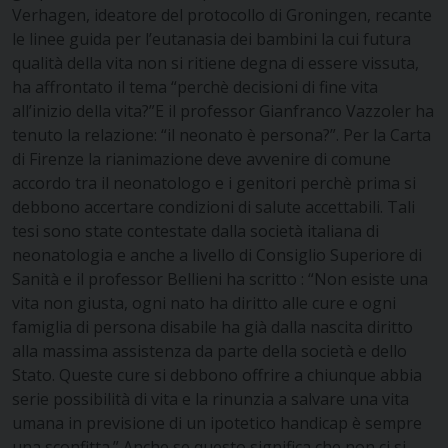
Verhagen, ideatore del protocollo di Groningen, recante
le linee guida per l’eutanasia dei bambini la cui futura
qualità della vita non si ritiene degna di essere vissuta,
ha affrontato il tema “perchè decisioni di fine vita
all’inizio della vita?”E il professor Gianfranco Vazzoler ha
tenuto la relazione: “il neonato è persona?”. Per la Carta
di Firenze la rianimazione deve avvenire di comune
accordo tra il neonatologo e i genitori perchè prima si
debbono accertare condizioni di salute accettabili. Tali
tesi sono state contestate dalla società italiana di
neonatologia e anche a livello di Consiglio Superiore di
Sanità e il professor Bellieni ha scritto : “Non esiste una
vita non giusta, ogni nato ha diritto alle cure e ogni
famiglia di persona disabile ha già dalla nascita diritto
alla massima assistenza da parte della società e dello
Stato. Queste cure si debbono offrire a chiunque abbia
serie possibilità di vita e la rinunzia a salvare una vita
umana in previsione di un ipotetico handicap è sempre
una sconfitta.” Anche se questo significa che non ci si