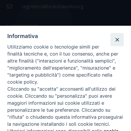
segreteria@scienzaevita.org
IL CENTRO STUDI
Informativa
La nostra storia
Utilizziamo cookie o tecnologie simili per
Statuto
finalità tecniche e, con il tuo consenso, anche per
Presidenza e ufficio presidenza
altre finalità ("interazioni e funzionalità semplici",
"miglioramento dell'esperienza", "misurazione" e
Consiglio scientifico
"targeting e pubblicità") come specificato nella
cookie policy.
Coordinamento nazionale
Cliccando su "accetta" acconsenti all'utilizzo dei
cookie. Cliccando su "personalizza" puoi avere
maggiori informazioni sui cookie utilizzati e
personalizzare le tue preferenze. Cliccando su
"rifiuta" o chiudendo questa informativa proseguirai
COPYRIGHT Scienza & Vita - C.F
96600690588
- Tutti i
la navigazione installando i soli cookie tecnici.
diritti -
Privacy
-
Credits