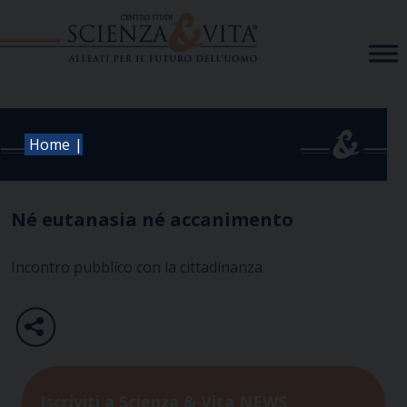
Skip
to
content
|
Home
Né eutanasia né accanimento
Incontro pubblico con la cittadinanza
Iscriviti a Scienza & Vita NEWS