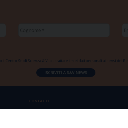
Cognome
Em
*
*
 il Centro Studi Scienza & Vita a trattare i miei dati personali ai sensi del
CONTATTI
Via Aurelia 796 | 00165 Roma
(+39) 06.6819.2554