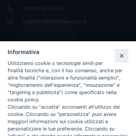
(+39) 06.6819.2554
segreteria@scienzaevita.org
IL CENTRO STUDI
Informativa
La nostra storia
Utilizziamo cookie o tecnologie simili per
Statuto
finalità tecniche e, con il tuo consenso, anche per
Presidenza e ufficio presidenza
altre finalità ("interazioni e funzionalità semplici",
"miglioramento dell'esperienza", "misurazione" e
Consiglio scientifico
"targeting e pubblicità") come specificato nella
cookie policy.
Coordinamento nazionale
Cliccando su "accetta" acconsenti all'utilizzo dei
cookie. Cliccando su "personalizza" puoi avere
maggiori informazioni sui cookie utilizzati e
personalizzare le tue preferenze. Cliccando su