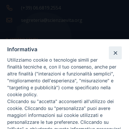
(+39) 06.6819.2554
segreteria@scienzaevita.org
IL CENTRO STUDI
Informativa
La nostra storia
Utilizziamo cookie o tecnologie simili per
Statuto
finalità tecniche e, con il tuo consenso, anche per
Presidenza e ufficio presidenza
altre finalità ("interazioni e funzionalità semplici",
"miglioramento dell'esperienza", "misurazione" e
Consiglio scientifico
"targeting e pubblicità") come specificato nella
cookie policy.
Coordinamento nazionale
Cliccando su "accetta" acconsenti all'utilizzo dei
cookie. Cliccando su "personalizza" puoi avere
maggiori informazioni sui cookie utilizzati e
personalizzare le tue preferenze. Cliccando su