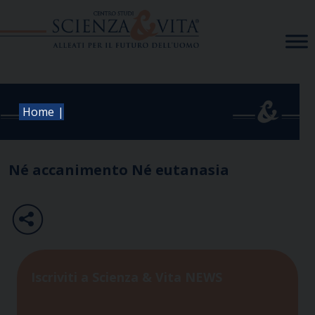
Skip
to
content
|
Home
Né accanimento Né eutanasia
Iscriviti a Scienza & Vita NEWS