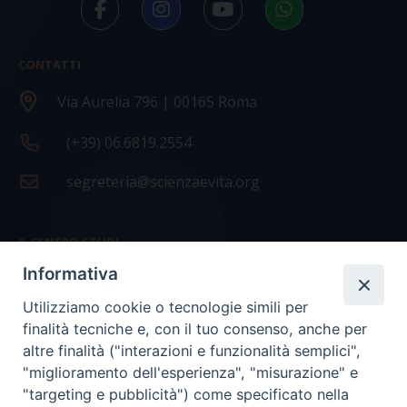
CONTATTI
Via Aurelia 796 | 00165 Roma
(+39) 06.6819.2554
segreteria@scienzaevita.org
IL CENTRO STUDI
Informativa
La nostra storia
Utilizziamo cookie o tecnologie simili per
Statuto
finalità tecniche e, con il tuo consenso, anche per
Presidenza e ufficio presidenza
altre finalità ("interazioni e funzionalità semplici",
"miglioramento dell'esperienza", "misurazione" e
Consiglio scientifico
"targeting e pubblicità") come specificato nella