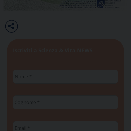
Iscriviti a Scienza & Vita NEWS
Nome
*
Cognome
*
Email
*