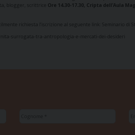
ta, blogger, scrittrice
Ore 14.30-17.30, Cripta dell’Aula Ma
ilmente richiesta l’iscrizione al seguente link:
Seminario di 
ernita-surrogata-tra-antropologia-e-mercati-dei-desideri
Cognome
Em
*
*