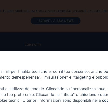
 il Centro Studi Scienza & Vita a trattare i miei dati personali ai sensi del
CONTATTI
Via Aurelia 796 | 00165 Roma
(+39) 06.6819.2554
imili per finalità tecniche e, con il tuo consenso, anche per 
segreteria@scienzaevita.org
amento dell'esperienza", "misurazione" e "targeting e pubbli
i all'utilizzo dei cookie. Cliccando su "personalizza" puoi
re le tue preferenze. Cliccando su "rifiuta" o chiudendo que
okie tecnici. Ulteriori informazioni sono disponibili nella
coo