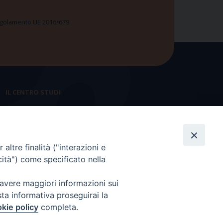
 Regolamento UE 2016/679
IL CENTRO STUDI
La nostra storia
Statuto
altre finalità ("interazioni e
Presidenza e ufficio presidenza
cità") come specificato nella
Consiglio scientifico
 avere maggiori informazioni sui
Coordinamento nazionale
sta informativa proseguirai la
kie policy
completa.