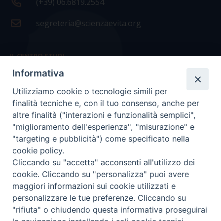
(+39) 06.6819.2554
segreteria@scienzaevita.org
IL CENTRO STUDI
Informativa
La nostra storia
Utilizziamo cookie o tecnologie simili per
Statuto
finalità tecniche e, con il tuo consenso, anche per
Presidenza e ufficio presidenza
altre finalità ("interazioni e funzionalità semplici",
"miglioramento dell'esperienza", "misurazione" e
Consiglio scientifico
"targeting e pubblicità") come specificato nella
cookie policy.
Coordinamento nazionale
Cliccando su "accetta" acconsenti all'utilizzo dei
cookie. Cliccando su "personalizza" puoi avere
maggiori informazioni sui cookie utilizzati e
personalizzare le tue preferenze. Cliccando su
"rifiuta" o chiudendo questa informativa proseguirai
COPYRIGHT Scienza & Vita - C.F
96600690588
- Tutti i