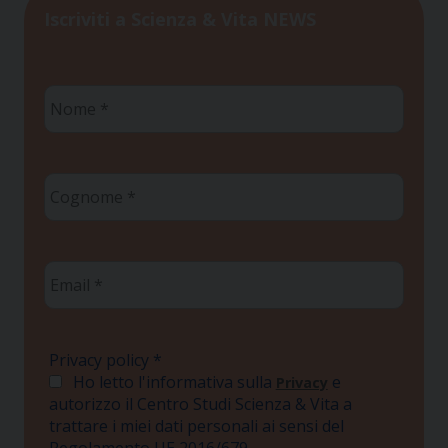
Iscriviti a Scienza & Vita NEWS
Nome
*
Cognome
*
Email
*
Privacy policy
*
Ho letto l'informativa sulla
e
Privacy
autorizzo il Centro Studi Scienza & Vita a
trattare i miei dati personali ai sensi del
Regolamento UE 2016/679