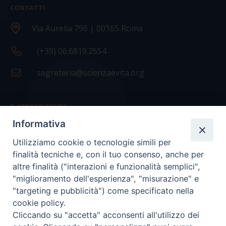
CONTATTI
Via Aurelia 796 | 00165 Roma
(+39) 06.6819.2554
segreteria@scienzaevita.org
IL CENTRO STUDI
Informativa
La nostra storia
Utilizziamo cookie o tecnologie simili per
Statuto
finalità tecniche e, con il tuo consenso, anche per
Presidenza e ufficio presidenza
altre finalità ("interazioni e funzionalità semplici",
"miglioramento dell'esperienza", "misurazione" e
Consiglio scientifico
"targeting e pubblicità") come specificato nella
cookie policy.
Coordinamento nazionale
Cliccando su "accetta" acconsenti all'utilizzo dei