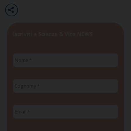
Iscriviti a Scienza & Vita NEWS
Nome
*
Cognome
*
Email
*