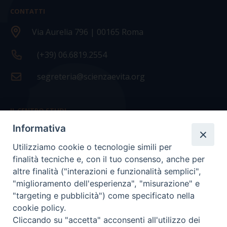
CONTATTI
Via Aurelia 796 | 00165 Roma
(+39) 06.6819.2554
segreteria@scienzaevita.org
IL CENTRO STUDI
Informativa
La nostra storia
Utilizziamo cookie o tecnologie simili per
Statuto
finalità tecniche e, con il tuo consenso, anche per
Presidenza e ufficio presidenza
altre finalità ("interazioni e funzionalità semplici",
"miglioramento dell'esperienza", "misurazione" e
Consiglio scientifico
"targeting e pubblicità") come specificato nella
cookie policy.
Coordinamento nazionale
Cliccando su "accetta" acconsenti all'utilizzo dei