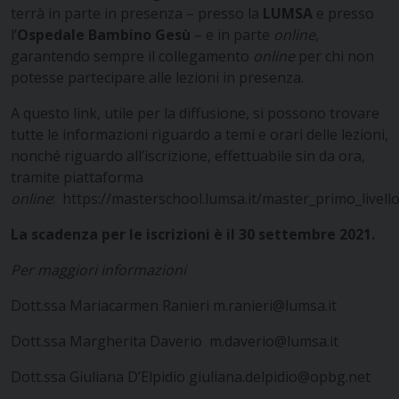
terrà in parte in presenza – presso la
LUMSA
e presso
l’
Ospedale Bambino Gesù
– e in parte
online
,
garantendo sempre il collegamento
online
per chi non
potesse partecipare alle lezioni in presenza.
A questo link, utile per la diffusione, si possono trovare
tutte le informazioni riguardo a temi e orari delle lezioni,
nonché riguardo all’iscrizione, effettuabile sin da ora,
tramite piattaforma
online
:
https://masterschool.lumsa.it/master_primo_livell
La scadenza per le iscrizioni è il 30 settembre 2021.
Per maggiori informazioni
Dott.ssa Mariacarmen Ranieri
m.ranieri@lumsa.it
Dott.ssa Margherita Daverio
m.daverio@lumsa.it
Dott.ssa Giuliana D’Elpidio
giuliana.delpidio@opbg.net