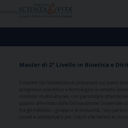
Skip
to
content
Master di 2° Livello in Bioetica e Dir
Il master ha l’obbiettivo di preparare sul piano teo
progresso scientifico e tecnologico in ambito biomedi
contesto multiculturale, con particolare attenzione
quanto affermato dalla Dichiarazione Universale sul
tra gli individui, i gruppi e le comunità, “con partic
sociali e ambientali e per coloro che hanno le risorse