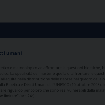
itti umani
retico e metodologico ad affrontare le questioni bioetiche, b
co. La specificità del master è quella di affrontare le questio
 all’equità nella distribuzione delle risorse nel quadro dell
la Bioetica e Diritti Umani dell’UNESCO (10 ottobre 2005), l
olare riguardo per coloro che sono resi vulnerabili dalla malatti
 limitate” (art. 24c).