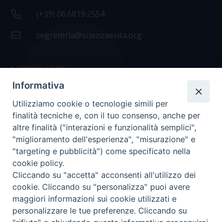
(+39) 06.6819.2554
segreteria@scienzaevita.org
IL CENTRO STUDI
Informativa
La nostra storia
Utilizziamo cookie o tecnologie simili per
Statuto
finalità tecniche e, con il tuo consenso, anche per
Presidenza e ufficio presidenza
altre finalità ("interazioni e funzionalità semplici",
"miglioramento dell'esperienza", "misurazione" e
Consiglio scientifico
"targeting e pubblicità") come specificato nella
cookie policy.
Coordinamento nazionale
Cliccando su "accetta" acconsenti all'utilizzo dei
cookie. Cliccando su "personalizza" puoi avere
maggiori informazioni sui cookie utilizzati e
personalizzare le tue preferenze. Cliccando su