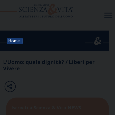
Skip
to
content
|
Home
L’Uomo: quale dignità? / Liberi per
Vivere
Iscriviti a Scienza & Vita NEWS