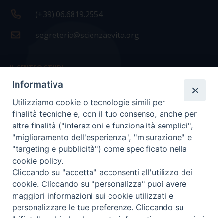
(+39) 06.6819.2554
segreteria@scienzaevita.org
IL CENTRO STUDI
Informativa
La nostra storia
Utilizziamo cookie o tecnologie simili per
Statuto
finalità tecniche e, con il tuo consenso, anche per
Presidenza e ufficio presidenza
altre finalità ("interazioni e funzionalità semplici",
"miglioramento dell'esperienza", "misurazione" e
Consiglio scientifico
"targeting e pubblicità") come specificato nella
cookie policy.
Coordinamento nazionale
Cliccando su "accetta" acconsenti all'utilizzo dei
cookie. Cliccando su "personalizza" puoi avere
maggiori informazioni sui cookie utilizzati e
personalizzare le tue preferenze. Cliccando su