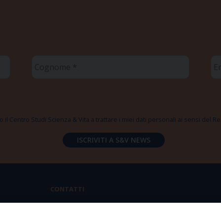
Cognome
Em
*
*
 il Centro Studi Scienza & Vita a trattare i miei dati personali ai sensi del
CONTATTI
Via Aurelia 796 | 00165 Roma