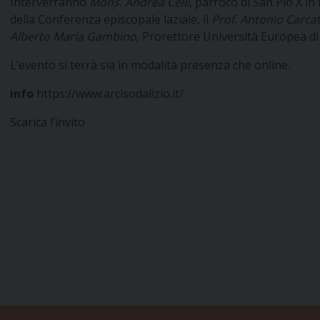
Interverranno
Mons. Andrea Celli
, parroco di San Pio X i
della Conferenza episcopale laziale, il
Prof. Antonio Carca
Alberto Maria Gambino
, Prorettore Università Europea di
L’evento si terrà sia in modalità presenza che online.
info
https://www.arcisodalizio.it/
Scarica l’invito