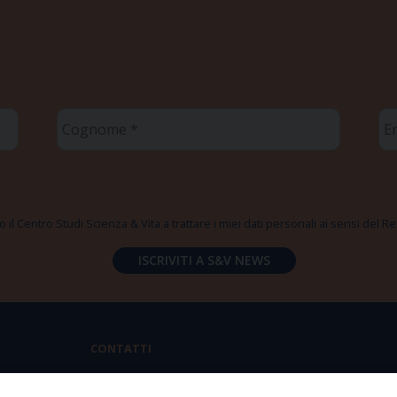
Cognome
Em
*
*
 il Centro Studi Scienza & Vita a trattare i miei dati personali ai sensi del
CONTATTI
Via Aurelia 796 | 00165 Roma