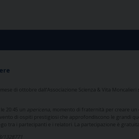
vere
l mese di ottobre dall’Associazione Scienza & Vita Moncalieri s
 le 20:45 un
apericena
, momento di fraternità per creare un 
tervento di ospiti prestigiosi che approfondiscono le grandi 
go tra i partecipanti e i relatori. La partecipazione è gratuita
48/1328771