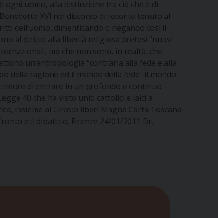
 ogni uomo, alla distinzione tra ciò che è di
à. Benedetto XVI nel discorso di recente tenuto al
diritti dell’uomo, dimenticando o negando così il
no al diritto alla libertà religiosa pretesi “nuovi
 internazionali, ma che non sono, in realtà, che
ettono un’antropologia “contraria alla fede e alla
do della ragione ed il mondo della fede -il mondo
e timore di entrare in un profondo e continuo
gge 40 che ha visto uniti cattolici e laici a
etica, insieme al Circolo liberi Magna Carta Toscana
ronto e il dibattito. Firenze 24/01/2011 Dr.