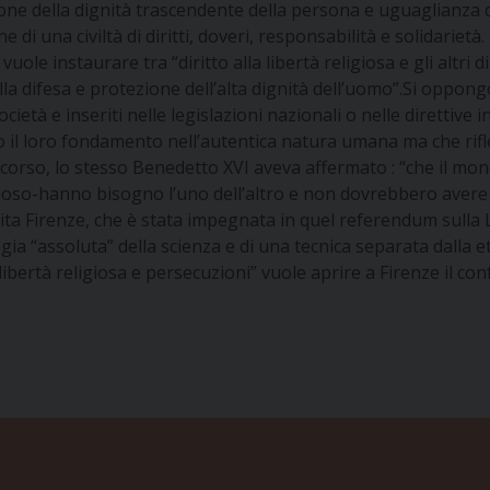
ione della dignità trascendente della persona e uguaglianza di
 di una civiltà di diritti, doveri, responsabilità e solidariet
ole instaurare tra “diritto alla libertà religiosa e gli altri 
lla difesa e protezione dell’alta dignità dell’uomo”.Si oppongo
ocietà e inseriti nelle legislazioni nazionali o nelle direttive
no il loro fondamento nell’autentica natura umana ma che rifl
corso, lo stesso Benedetto XVI aveva affermato : “che il mon
ligioso-hanno bisogno l’uno dell’altro e non dovrebbero aver
 Vita Firenze, che è stata impegnata in quel referendum sulla Le
logia “assoluta” della scienza e di una tecnica separata dalla 
ibertà religiosa e persecuzioni” vuole aprire a Firenze il conf