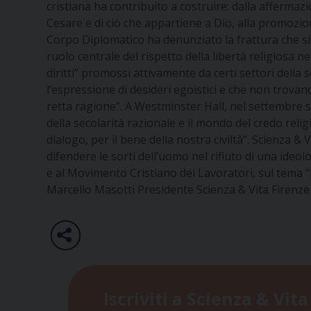
cristiana ha contribuito a costruire: dalla affermaz
Cesare e di ciò che appartiene a Dio, alla promozione
Corpo Diplomatico ha denunziato la frattura che si vu
ruolo centrale del rispetto della libertà religiosa ne
diritti” promossi attivamente da certi settori della s
l’espressione di desideri egoistici e che non trova
retta ragione”. A Westminster Hall, nel settembre s
della secolarità razionale e il mondo del credo re
dialogo, per il bene della nostra civiltà”. Scienza &
difendere le sorti dell’uomo nel rifiuto di una ideo
e al Movimento Cristiano dei Lavoratori, sul tema “l
Marcello Masotti Presidente Scienza & Vita Firenze
Iscriviti a Scienza & Vita