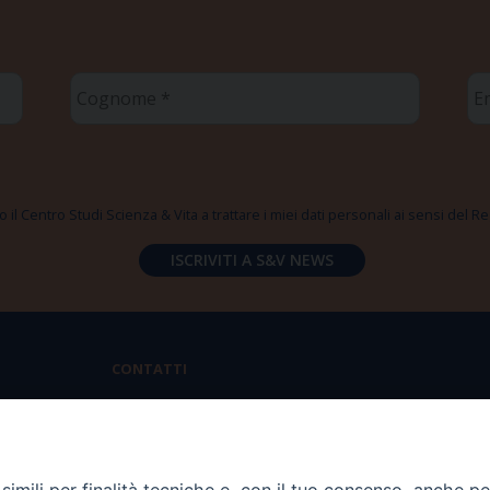
Cognome
Em
*
*
 il Centro Studi Scienza & Vita a trattare i miei dati personali ai sensi del
CONTATTI
Via Aurelia 796 | 00165 Roma
(+39) 06.6819.2554