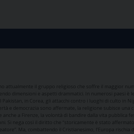
 sono attualmente il gruppo religioso che soffre il maggior nu
do dimensioni e aspetti drammatici. In numerosi paesi è lesa
 Pakistan, in Corea, gli attacchi contro i luoghi di culto in Ni
ibertà e democrazia sono affermate, la religione subisce una
 anche a Firenze, la volontà di bandire dalla vita pubblica fe
ni. Si nega così il diritto che “storicamente è stato afferm
Creatore”. Ma, combattendo il Cristianesimo, l’Europa rischia 