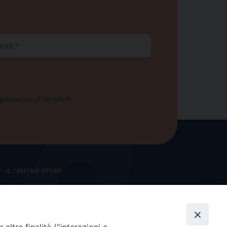
ail
 Regolamento UE 2016/679
IL CENTRO STUDI
La nostra storia
Statuto