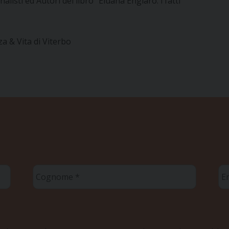
nalisti ed Autori del libro “Eluana Englaro: i fatti”
za & Vita di Viterbo
Cognome
Em
*
*