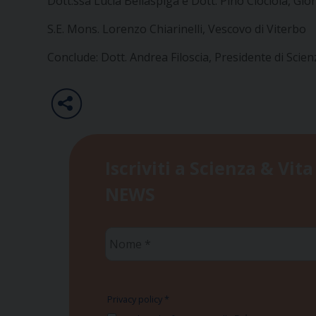
Dott.ssa Lucia Bellaspiga e Dott. Pino Ciociola,
Gior
S.E. Mons. Lorenzo Chiarinelli,
Vescovo di Viterbo
Conclude:
Dott. Andrea Filoscia, Presidente di Scien
Iscriviti a Scienza & Vita
NEWS
Nome
*
Privacy policy
*