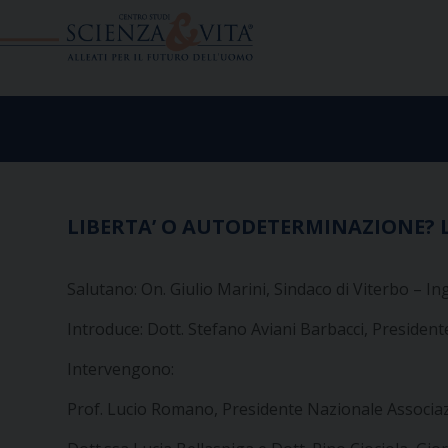
Skip
to
content
LIBERTA’ O AUTODETERMINAZIONE? LA 
Salutano:
On. Giulio Marini, Sindaco di Viterbo – I
Introduce:
Dott. Stefano Aviani Barbacci, President
Intervengono:
Prof. Lucio Romano,
Presidente Nazionale Associaz