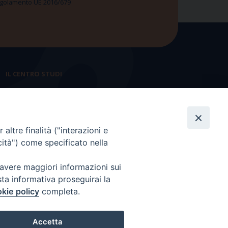
 Regolamento UE 2016/679
IL CENTRO STUDI
La nostra storia
Statuto
altre finalità ("interazioni e
Presidenza e ufficio presidenza
cità") come specificato nella
Consiglio scientifico
 avere maggiori informazioni sui
Coordinamento nazionale
sta informativa proseguirai la
kie policy
completa.
Accetta