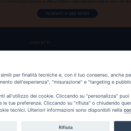
 il Centro Studi Scienza & Vita a trattare i miei dati personali ai sensi del
CONTATTI
Via Aurelia 796 | 00165 Roma
(+39) 06.6819.2554
imili per finalità tecniche e, con il tuo consenso, anche per 
segreteria@scienzaevita.org
amento dell'esperienza", "misurazione" e "targeting e pubbli
i all'utilizzo dei cookie. Cliccando su "personalizza" puoi
re le tue preferenze. Cliccando su "rifiuta" o chiudendo que
okie tecnici. Ulteriori informazioni sono disponibili nella
coo
Rifiuta