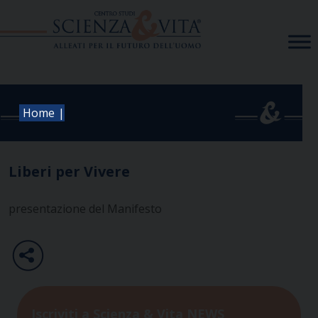
Skip
to
content
|
Home
Liberi per Vivere
presentazione del Manifesto
Iscriviti a Scienza & Vita NEWS