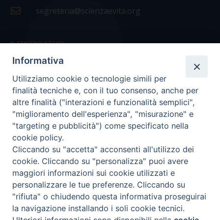
segreteria@scienzaevita.org
IL CENTRO STUDI
Informativa
La nostra storia
Utilizziamo cookie o tecnologie simili per
Statuto
finalità tecniche e, con il tuo consenso, anche per
Presidenza e ufficio presidenza
altre finalità ("interazioni e funzionalità semplici",
"miglioramento dell'esperienza", "misurazione" e
Consiglio scientifico
"targeting e pubblicità") come specificato nella
cookie policy.
Coordinamento nazionale
Cliccando su "accetta" acconsenti all'utilizzo dei
cookie. Cliccando su "personalizza" puoi avere
maggiori informazioni sui cookie utilizzati e
personalizzare le tue preferenze. Cliccando su
"rifiuta" o chiudendo questa informativa proseguirai
COPYRIGHT Scienza & Vita - C.F
96600690588
- Tutti i
la navigazione installando i soli cookie tecnici.
diritti -
Privacy
-
Credits