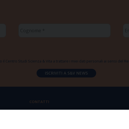
Cognome
Em
*
*
 il Centro Studi Scienza & Vita a trattare i miei dati personali ai sensi del
CONTATTI
Via Aurelia 796 | 00165 Roma
(+39) 06.6819.2554