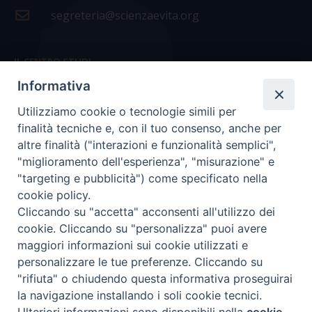
segreteria@scienzaevita.org
IL CENTRO STUDI
Informativa
La nostra storia
Utilizziamo cookie o tecnologie simili per
Statuto
finalità tecniche e, con il tuo consenso, anche per
Presidenza e ufficio presidenza
altre finalità ("interazioni e funzionalità semplici",
"miglioramento dell'esperienza", "misurazione" e
Consiglio scientifico
"targeting e pubblicità") come specificato nella
cookie policy.
Coordinamento nazionale
Cliccando su "accetta" acconsenti all'utilizzo dei
cookie. Cliccando su "personalizza" puoi avere
maggiori informazioni sui cookie utilizzati e
personalizzare le tue preferenze. Cliccando su
"rifiuta" o chiudendo questa informativa proseguirai
COPYRIGHT Scienza & Vita - C.F
96600690588
- Tutti i
la navigazione installando i soli cookie tecnici.
diritti -
Privacy
-
Credits