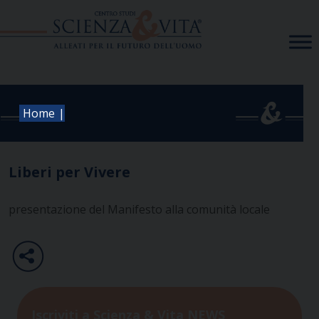
Skip
to
content
|
Home
Liberi per Vivere
presentazione del Manifesto alla comunità locale
Iscriviti a Scienza & Vita NEWS