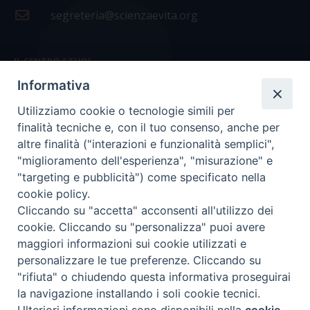
segreteria@scienzaevita.org
IL CENTRO STUDI
Informativa
La nostra storia
Utilizziamo cookie o tecnologie simili per
Statuto
finalità tecniche e, con il tuo consenso, anche per
Presidenza e ufficio presidenza
altre finalità ("interazioni e funzionalità semplici",
"miglioramento dell'esperienza", "misurazione" e
Consiglio scientifico
"targeting e pubblicità") come specificato nella
cookie policy.
Coordinamento nazionale
Cliccando su "accetta" acconsenti all'utilizzo dei
cookie. Cliccando su "personalizza" puoi avere
maggiori informazioni sui cookie utilizzati e
personalizzare le tue preferenze. Cliccando su
"rifiuta" o chiudendo questa informativa proseguirai
COPYRIGHT Scienza & Vita - C.F
96600690588
- Tutti i
la navigazione installando i soli cookie tecnici.
diritti -
Privacy
-
Credits