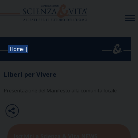
Skip
to
content
|
Home
Liberi per Vivere
Presentazione del Manifesto alla comunità locale
Iscriviti a Scienza & Vita NEWS