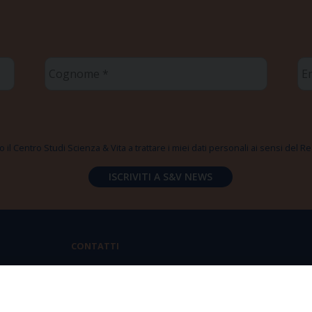
Cognome
Em
*
*
 il Centro Studi Scienza & Vita a trattare i miei dati personali ai sensi del
CONTATTI
Via Aurelia 796 | 00165 Roma
(+39) 06.6819.2554