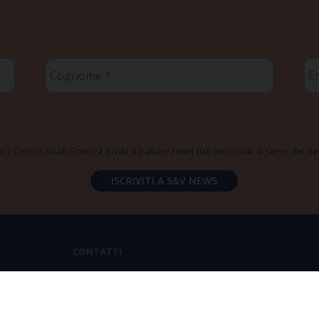
Cognome
Em
*
*
 il Centro Studi Scienza & Vita a trattare i miei dati personali ai sensi del
CONTATTI
Via Aurelia 796 | 00165 Roma
(+39) 06.6819.2554