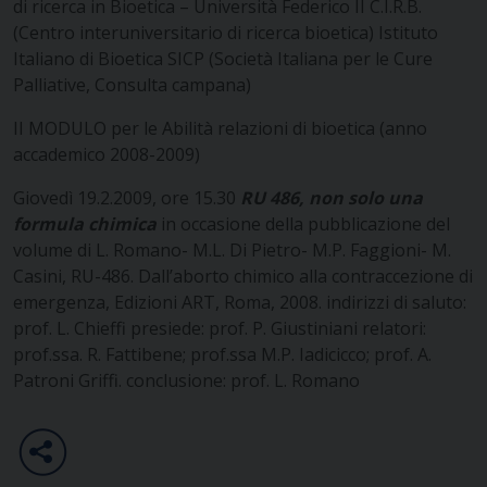
di ricerca in Bioetica – Università Federico II
C.I.R.B.
(Centro interuniversitario di ricerca bioetica)
Istituto
Italiano di Bioetica
SICP (Società Italiana per le Cure
Palliative, Consulta campana)
II MODULO per le Abilità relazioni di bioetica
(anno
accademico 2008-2009)
Giovedì 19.2.2009, ore 15.30
RU 486, non solo una
formula chimica
in occasione della pubblicazione del
volume di L. Romano- M.L. Di Pietro- M.P. Faggioni- M.
Casini, RU-486. Dall’aborto chimico alla contraccezione di
emergenza, Edizioni ART, Roma, 2008.
indirizzi di saluto:
prof. L. Chieffi
presiede: prof. P. Giustiniani
relatori:
prof.ssa. R. Fattibene; prof.ssa M.P. Iadicicco; prof. A.
Patroni Griffi.
conclusione: prof. L. Romano