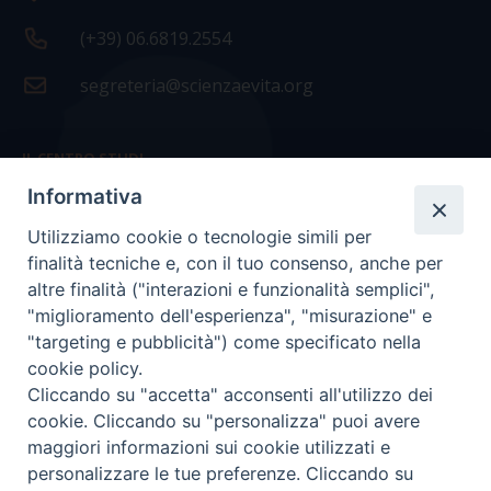
(+39) 06.6819.2554
segreteria@scienzaevita.org
IL CENTRO STUDI
Informativa
La nostra storia
Utilizziamo cookie o tecnologie simili per
Statuto
finalità tecniche e, con il tuo consenso, anche per
Presidenza e ufficio presidenza
altre finalità ("interazioni e funzionalità semplici",
"miglioramento dell'esperienza", "misurazione" e
Consiglio scientifico
"targeting e pubblicità") come specificato nella
cookie policy.
Coordinamento nazionale
Cliccando su "accetta" acconsenti all'utilizzo dei
cookie. Cliccando su "personalizza" puoi avere
maggiori informazioni sui cookie utilizzati e
personalizzare le tue preferenze. Cliccando su