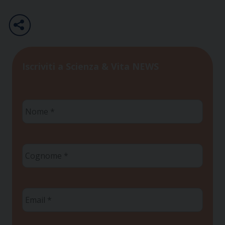
Iscriviti a Scienza & Vita NEWS
Nome
*
Cognome
*
Email
*