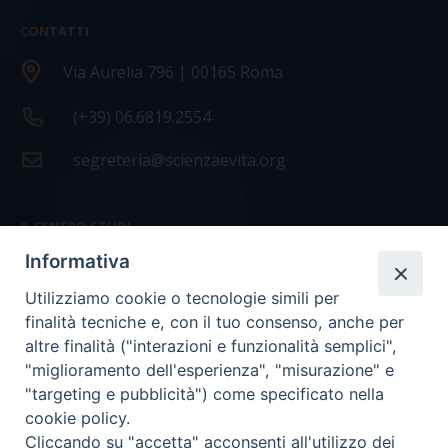
CONTATTI
Via Aurelia 796 | 00165 Roma
(+39) 06.6819.2554
segreteria@scienzaevita.org
IL CENTRO STUDI
Informativa
La nostra storia
Utilizziamo cookie o tecnologie simili per
Statuto
finalità tecniche e, con il tuo consenso, anche per
Presidenza e ufficio presidenza
altre finalità ("interazioni e funzionalità semplici",
"miglioramento dell'esperienza", "misurazione" e
Consiglio scientifico
"targeting e pubblicità") come specificato nella
cookie policy.
Coordinamento nazionale
Cliccando su "accetta" acconsenti all'utilizzo dei