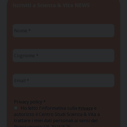
Iscriviti a Scienza & Vita NEWS
Nome
*
Cognome
*
Email
*
Privacy policy
*
Ho letto l'informativa sulla
e
Privacy
autorizzo il Centro Studi Scienza & Vita a
trattare i miei dati personali ai sensi del
Regolamento UE 2016/679