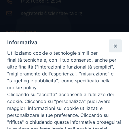
(+39) 06.6819.2554
segreteria@scienzaevita.org
IL CENTRO STUDI
Informativa
La nostra storia
Utilizziamo cookie o tecnologie simili per
Statuto
finalità tecniche e, con il tuo consenso, anche per
Presidenza e ufficio presidenza
altre finalità ("interazioni e funzionalità semplici",
"miglioramento dell'esperienza", "misurazione" e
Consiglio scientifico
"targeting e pubblicità") come specificato nella
cookie policy.
Coordinamento nazionale
Cliccando su "accetta" acconsenti all'utilizzo dei
cookie. Cliccando su "personalizza" puoi avere
maggiori informazioni sui cookie utilizzati e
personalizzare le tue preferenze. Cliccando su
"rifiuta" o chiudendo questa informativa proseguirai
COPYRIGHT Scienza & Vita - C.F
96600690588
- Tutti i