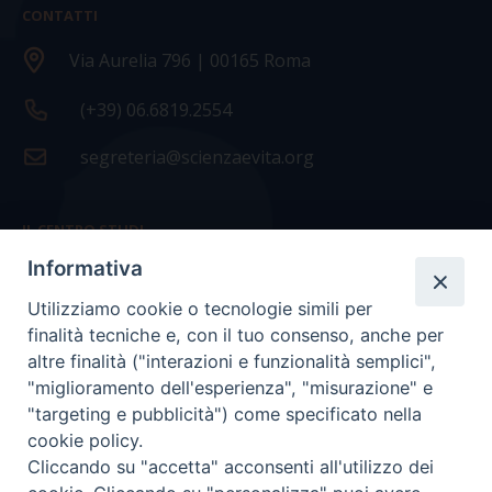
CONTATTI
Via Aurelia 796 | 00165 Roma
(+39) 06.6819.2554
segreteria@scienzaevita.org
IL CENTRO STUDI
Informativa
La nostra storia
Utilizziamo cookie o tecnologie simili per
Statuto
finalità tecniche e, con il tuo consenso, anche per
Presidenza e ufficio presidenza
altre finalità ("interazioni e funzionalità semplici",
"miglioramento dell'esperienza", "misurazione" e
Consiglio scientifico
"targeting e pubblicità") come specificato nella
cookie policy.
Coordinamento nazionale
Cliccando su "accetta" acconsenti all'utilizzo dei