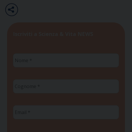
Iscriviti a Scienza & Vita NEWS
Nome
*
Cognome
*
Email
*