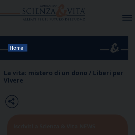
Skip
to
content
|
Home
La vita: mistero di un dono / Liberi per
Vivere
Iscriviti a Scienza & Vita NEWS