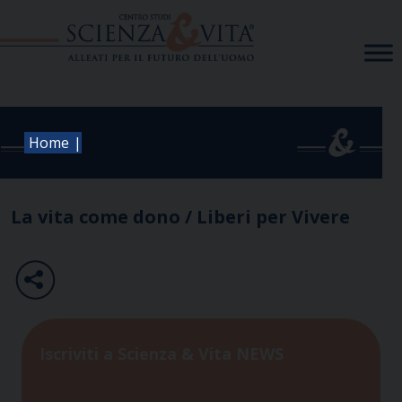
Skip
to
content
|
Home
La vita come dono / Liberi per Vivere
Iscriviti a Scienza & Vita NEWS