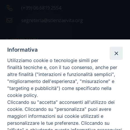
(+39) 06.6819.2554
segreteria@scienzaevita.org
IL CENTRO STUDI
Informativa
La nostra storia
Utilizziamo cookie o tecnologie simili per
Statuto
finalità tecniche e, con il tuo consenso, anche per
Presidenza e ufficio presidenza
altre finalità ("interazioni e funzionalità semplici",
"miglioramento dell'esperienza", "misurazione" e
Consiglio scientifico
"targeting e pubblicità") come specificato nella
cookie policy.
Coordinamento nazionale
Cliccando su "accetta" acconsenti all'utilizzo dei
cookie. Cliccando su "personalizza" puoi avere
maggiori informazioni sui cookie utilizzati e
personalizzare le tue preferenze. Cliccando su