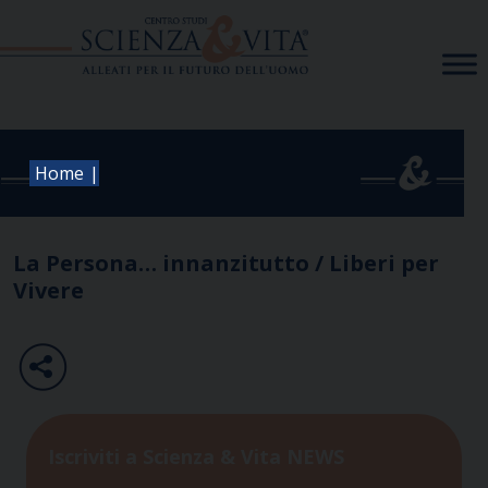
Skip
to
content
|
Home
La Persona… innanzitutto / Liberi per
Vivere
Iscriviti a Scienza & Vita NEWS