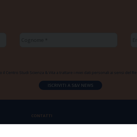
Cognome
Em
*
*
 il Centro Studi Scienza & Vita a trattare i miei dati personali ai sensi del
CONTATTI
Via Aurelia 796 | 00165 Roma