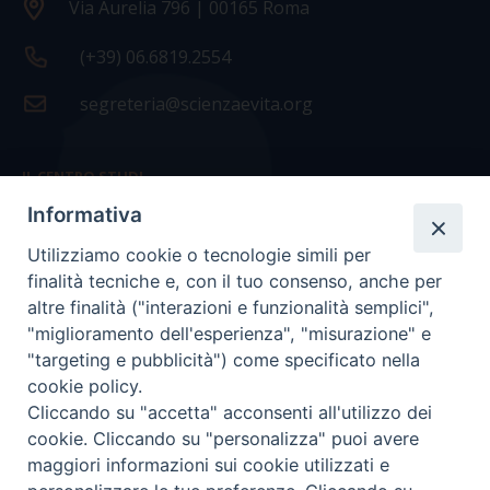
Via Aurelia 796 | 00165 Roma
(+39) 06.6819.2554
segreteria@scienzaevita.org
IL CENTRO STUDI
Informativa
La nostra storia
Utilizziamo cookie o tecnologie simili per
Statuto
finalità tecniche e, con il tuo consenso, anche per
Presidenza e ufficio presidenza
altre finalità ("interazioni e funzionalità semplici",
"miglioramento dell'esperienza", "misurazione" e
Consiglio scientifico
"targeting e pubblicità") come specificato nella
cookie policy.
Coordinamento nazionale
Cliccando su "accetta" acconsenti all'utilizzo dei
cookie. Cliccando su "personalizza" puoi avere
maggiori informazioni sui cookie utilizzati e