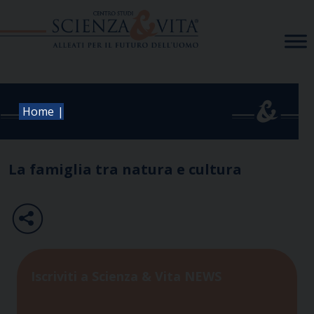
Skip
to
content
|
Home
La famiglia tra natura e cultura
Iscriviti a Scienza & Vita NEWS