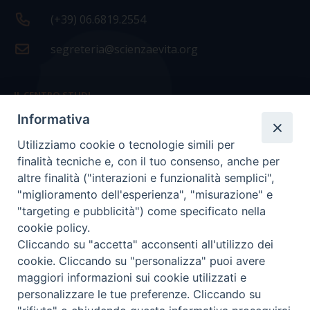
(+39) 06.6819.2554
segreteria@scienzaevita.org
IL CENTRO STUDI
Informativa
La nostra storia
Utilizziamo cookie o tecnologie simili per
Statuto
finalità tecniche e, con il tuo consenso, anche per
Presidenza e ufficio presidenza
altre finalità ("interazioni e funzionalità semplici",
"miglioramento dell'esperienza", "misurazione" e
Consiglio scientifico
"targeting e pubblicità") come specificato nella
cookie policy.
Coordinamento nazionale
Cliccando su "accetta" acconsenti all'utilizzo dei
cookie. Cliccando su "personalizza" puoi avere
maggiori informazioni sui cookie utilizzati e
personalizzare le tue preferenze. Cliccando su