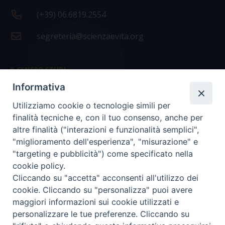
(+39) 06.6819.2554
segreteria@scienzaevita.org
IL CENTRO STUDI
Informativa
La nostra storia
Utilizziamo cookie o tecnologie simili per
Statuto
finalità tecniche e, con il tuo consenso, anche per
Presidenza e ufficio presidenza
altre finalità ("interazioni e funzionalità semplici",
"miglioramento dell'esperienza", "misurazione" e
Consiglio scientifico
"targeting e pubblicità") come specificato nella
cookie policy.
Coordinamento nazionale
Cliccando su "accetta" acconsenti all'utilizzo dei
cookie. Cliccando su "personalizza" puoi avere
maggiori informazioni sui cookie utilizzati e
personalizzare le tue preferenze. Cliccando su