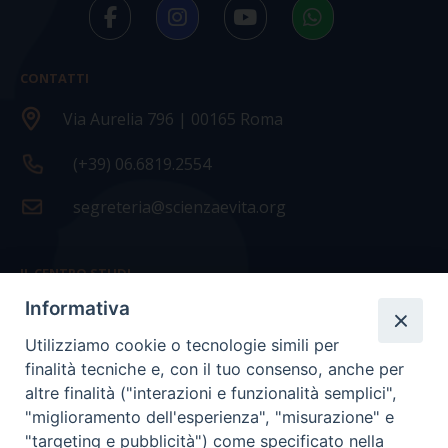
CONTATTI
Via Aurelia 796 | 00165 Roma
(+39) 06.6819.2554
segreteria@scienzaevita.org
IL CENTRO STUDI
Informativa
La nostra storia
Utilizziamo cookie o tecnologie simili per
Statuto
finalità tecniche e, con il tuo consenso, anche per
Presidenza e ufficio presidenza
altre finalità ("interazioni e funzionalità semplici",
"miglioramento dell'esperienza", "misurazione" e
Consiglio scientifico
"targeting e pubblicità") come specificato nella