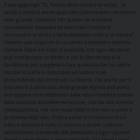
Papa aggiunge: “Sì, l’uomo deve cercare la verità… la
verità ci mostra anche quei valori permanenti che hanno
reso grande l’umanità. Per questo deve essere
nuovamente imparata ed esercitata l’umiltà di
riconoscere la verità e farla diventare criterio di misura”.
Viviamo una stagione in cui sembra diventare dominio
comune l’idea che tutto è possibile, che ogni desiderio
può configurare un diritto e che la libertà non è la
condizione per scegliere o fare qualcosa che ha valore
ma che la scelta è comunque un valore in sé
prescindendo dai contenuti. La libertà, che anche per il
cristiano è il connotato della grande dignità dell’uomo,
non appare contraddistinta dalla responsabilità quanto
dalla assoluta autodeterminazione, cioè da una volontà
individualistica, che non vuole limiti e che non si pone il
problema degli altri. D’altra parte in concezioni in cui
tutto è divenire e tutto si storicizza anche i valori si
relativizzano scendendo dal piedistallo e ogni opzione
diventa equivalente e intercambiabile. Si cancella ogni