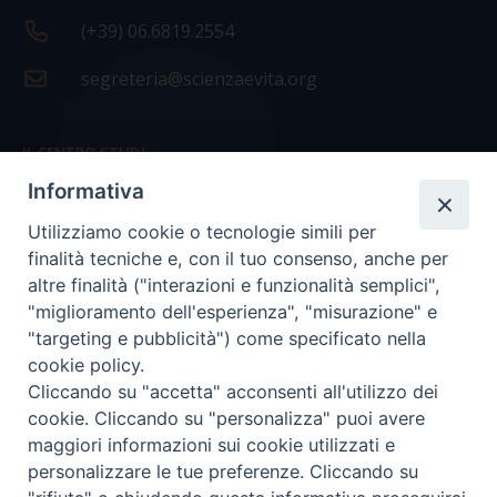
(+39) 06.6819.2554
segreteria@scienzaevita.org
IL CENTRO STUDI
Informativa
La nostra storia
Utilizziamo cookie o tecnologie simili per
Statuto
finalità tecniche e, con il tuo consenso, anche per
Presidenza e ufficio presidenza
altre finalità ("interazioni e funzionalità semplici",
"miglioramento dell'esperienza", "misurazione" e
Consiglio scientifico
"targeting e pubblicità") come specificato nella
cookie policy.
Coordinamento nazionale
Cliccando su "accetta" acconsenti all'utilizzo dei
cookie. Cliccando su "personalizza" puoi avere
maggiori informazioni sui cookie utilizzati e
personalizzare le tue preferenze. Cliccando su