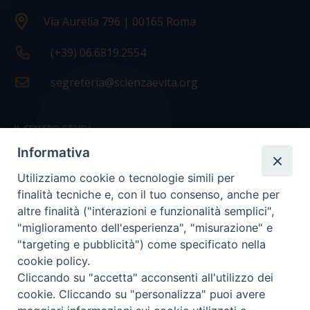
Via Aurelia 796 | 00165 Roma
(+39) 06.6819.2554
segreteria@scienzaevita.org
IL CENTRO STUDI
Informativa
La nostra storia
Utilizziamo cookie o tecnologie simili per
Statuto
finalità tecniche e, con il tuo consenso, anche per
Presidenza e ufficio presidenza
altre finalità ("interazioni e funzionalità semplici",
"miglioramento dell'esperienza", "misurazione" e
Consiglio scientifico
"targeting e pubblicità") come specificato nella
cookie policy.
Coordinamento nazionale
Cliccando su "accetta" acconsenti all'utilizzo dei
cookie. Cliccando su "personalizza" puoi avere