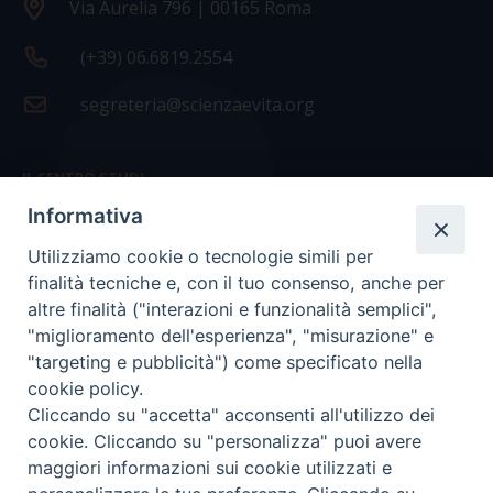
Via Aurelia 796 | 00165 Roma
(+39) 06.6819.2554
segreteria@scienzaevita.org
IL CENTRO STUDI
Informativa
La nostra storia
Utilizziamo cookie o tecnologie simili per
Statuto
finalità tecniche e, con il tuo consenso, anche per
Presidenza e ufficio presidenza
altre finalità ("interazioni e funzionalità semplici",
"miglioramento dell'esperienza", "misurazione" e
Consiglio scientifico
"targeting e pubblicità") come specificato nella
cookie policy.
Coordinamento nazionale
Cliccando su "accetta" acconsenti all'utilizzo dei
cookie. Cliccando su "personalizza" puoi avere
maggiori informazioni sui cookie utilizzati e