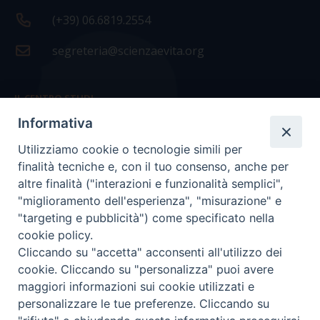
(+39) 06.6819.2554
segreteria@scienzaevita.org
IL CENTRO STUDI
Informativa
La nostra storia
Utilizziamo cookie o tecnologie simili per
Statuto
finalità tecniche e, con il tuo consenso, anche per
Presidenza e ufficio presidenza
altre finalità ("interazioni e funzionalità semplici",
"miglioramento dell'esperienza", "misurazione" e
Consiglio scientifico
"targeting e pubblicità") come specificato nella
cookie policy.
Coordinamento nazionale
Cliccando su "accetta" acconsenti all'utilizzo dei
cookie. Cliccando su "personalizza" puoi avere
maggiori informazioni sui cookie utilizzati e
personalizzare le tue preferenze. Cliccando su