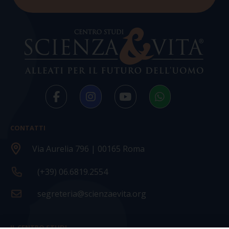
CONTATTI
Via Aurelia 796 | 00165 Roma
(+39) 06.6819.2554
segreteria@scienzaevita.org
IL CENTRO STUDI