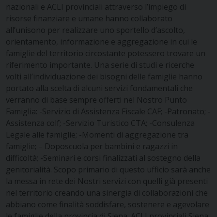
nazionali e ACLI provinciali attraverso l’impiego di
risorse finanziare e umane hanno collaborato
all’unisono per realizzare uno sportello d’ascolto,
orientamento, informazione e aggregazione in cui le
famiglie del territorio circostante potessero trovare un
riferimento importante.
Una serie di studi e ricerche
volti all’individuazione dei bisogni delle famiglie hanno
portato alla scelta di alcuni servizi fondamentali che
verranno di base sempre offerti nel Nostro Punto
Famiglia:
-Servizio di Assistenza Fiscale CAF; -Patronato; -
Assistenza colf; -Servizio Turistico CTA; -Consulenza
Legale alle famiglie; -Momenti di aggregazione tra
famiglie;
– Doposcuola per bambini e ragazzi in
difficoltà; -Seminari e corsi finalizzati al sostegno della
genitorialità.
Scopo primario di questo ufficio sarà anche
la messa in rete dei Nostri servizi con quelli già presenti
nel territorio creando una sinergia di collaborazioni che
abbiano come finalità soddisfare, sostenere e agevolare
le famiglie della provincia di Siena.
ACLI provinciali Siena