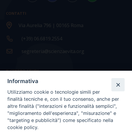
CONTATTI
Via Aurelia 796 | 00165 Roma
(+39) 06.6819.2554
segreteria@scienzaevita.org
IL CENTRO STUDI
Informativa
La nostra storia
Utilizziamo cookie o tecnologie simili per
Statuto
finalità tecniche e, con il tuo consenso, anche per
Presidenza e ufficio presidenza
altre finalità ("interazioni e funzionalità semplici",
"miglioramento dell'esperienza", "misurazione" e
Consiglio scientifico
"targeting e pubblicità") come specificato nella
cookie policy.
Coordinamento nazionale