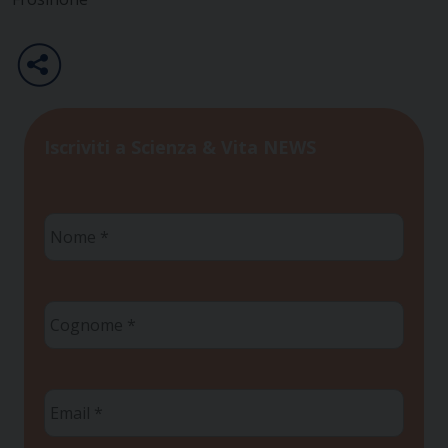
Iscriviti a Scienza & Vita NEWS
Nome
*
Cognome
*
Email
*