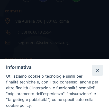
CONTATTI
Via Aurelia 796 | 00165 Roma
(+39) 06.6819.2554
segreteria@scienzaevita.org
IL CENTRO STUDI
Informativa
La nostra storia
Utilizziamo cookie o tecnologie simili per
Statuto
finalità tecniche e, con il tuo consenso, anche per
Presidenza e ufficio presidenza
altre finalità ("interazioni e funzionalità semplici",
"miglioramento dell'esperienza", "misurazione" e
Consiglio scientifico
"targeting e pubblicità") come specificato nella
cookie policy.
Coordinamento nazionale