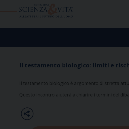
Skip
to
content
Il testamento biologico: limiti e risc
Il testamento biologico è argomento di stretta attual
Questo incontro aiuterà a chiarire i termini del dibatt