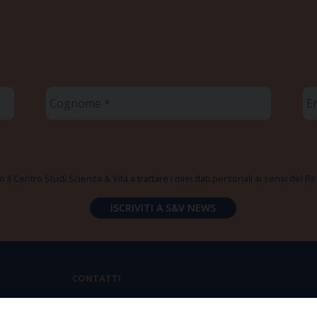
Cognome
Em
*
*
 il Centro Studi Scienza & Vita a trattare i miei dati personali ai sensi del
CONTATTI
Via Aurelia 796 | 00165 Roma