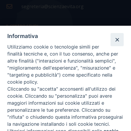
segreteria@scienzaevita.org
IL CENTRO STUDI
Informativa
La nostra storia
Utilizziamo cookie o tecnologie simili per
Statuto
finalità tecniche e, con il tuo consenso, anche per
Presidenza e ufficio presidenza
altre finalità ("interazioni e funzionalità semplici",
"miglioramento dell'esperienza", "misurazione" e
Consiglio scientifico
"targeting e pubblicità") come specificato nella
cookie policy.
Coordinamento nazionale
Cliccando su "accetta" acconsenti all'utilizzo dei
cookie. Cliccando su "personalizza" puoi avere
maggiori informazioni sui cookie utilizzati e
personalizzare le tue preferenze. Cliccando su
"rifiuta" o chiudendo questa informativa proseguirai
COPYRIGHT Scienza & Vita - C.F
96600690588
- Tutti i
la navigazione installando i soli cookie tecnici.
diritti -
Privacy
-
Credits