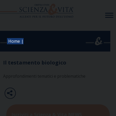
Skip
to
content
|
Home
Il testamento biologico
Approfondimenti tematici e problematiche
Iscriviti a Scienza & Vita NEWS